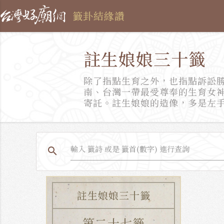
籤卦結緣讚
註生娘娘三十籤
除了指點生育之外，也指點訴訟勝
南、台灣一帶最受尊奉的生育女
寄託。註生娘娘的造像，多是左
search
註生娘娘三十籤
第二十七籤