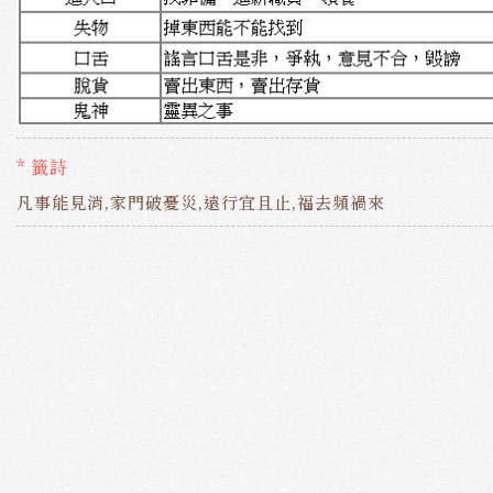
* 籤詩
凡事能見消,家門破憂災,遠行宜且止,福去頻禍來