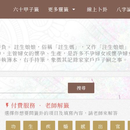
六十甲子籤
更多靈籤
線上卜卦
八字
arrow_drop_down
負。 註生娘娘，俗稱「註生媽」，又作「注生娘娘」
神，主管婦女的懷孕、生產，是許多不孕婦女或懷孕婦
手執簿本，右手持筆，象徵其記錄家家戶戶子嗣之事。
搜尋
付費服務 ‧ 老師解籤
flash_on
選擇你想要問籤卦的項目及填寫內容，請老師來解答
功名
生意
疾病
婚姻
感情
出行
官司