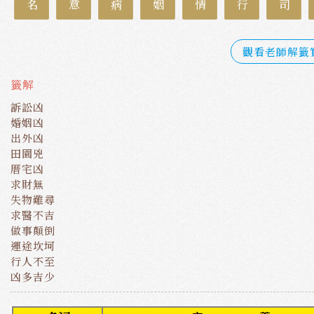
觀看老師解籤
籤解
訴訟凶
婚姻凶
出外凶
田園兇
厝宅凶
求財無
失物難尋
求醫不吉
做事顛倒
運途坎坷
行人不至
凶多吉少