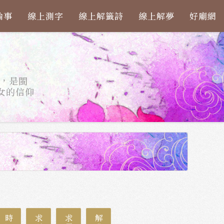
論事
線上測字
線上解籤詩
線上解夢
好廟網
，是閩
女的信仰
時運
求財
求子
解夢