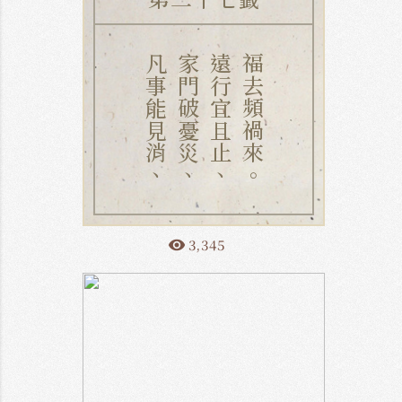
凡事能見消、
家門破憂災、
遠行宜且止、
福去頻禍來。
3,345
remove_red_eye