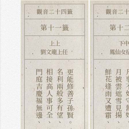
觀音二十四籤
觀音二
第十一籤
第十
上上
下
劉文龍上任
鳳仙女
門庭吉慶福無邊、
相接高人事可全、
名利兩般多有望、
更能修善子孫賢。
鮮花逢雨又遭霜、
月被雲遮雪見揚、
凡事不如