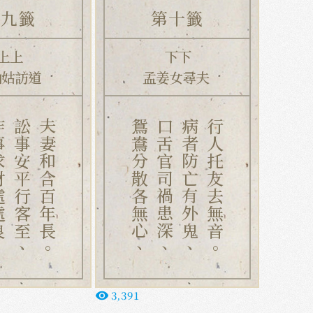
第九籤
第十籤
上上
下下
仙姑訪道
孟姜女尋夫
處處良、
訟事安平行客至、
夫妻和合百年長。
鴛鴦分散各無心、
口舌官司禍患深、
病者防亡有外鬼、
行人托友去無音。
3,391
remove_red_eye