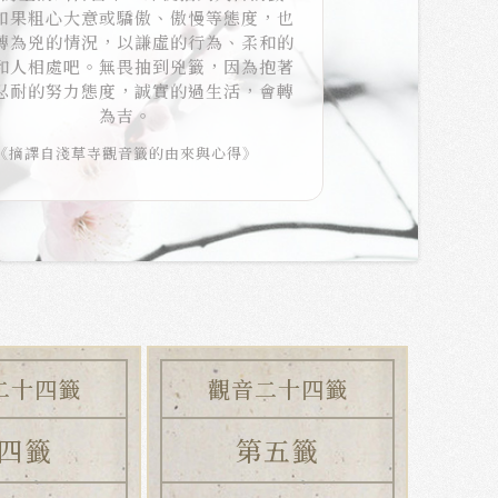
如果粗心大意或驕傲、傲慢等態度，也
轉為兇的情況，以謙虛的行為、柔和的
和人相處吧。無畏抽到兇籤，因為抱著
忍耐的努力態度，誠實的過生活，會轉
為吉。
《摘譯自淺草寺觀音籤的由來與心得》
二十四籤
觀音二十四籤
四籤
第五籤