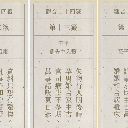
十四籤
觀音二十四籤
觀音
二籤
第十三籤
第
中
中平
招親
劉先主入贅
花
守舊好、
貪斜只恐有驚傷。
萬事諸般莫自迷、
官司病患不多期、
孕男婚合家中吉、
失物行人明後時。
婚姻和合病離床、
謀事求財