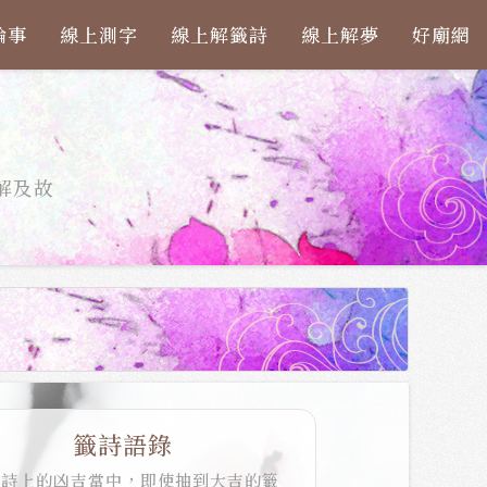
論事
線上測字
線上解籤詩
線上解夢
好廟網
解及故
籤詩語錄
籤詩上的凶吉當中，即使抽到大吉的籤