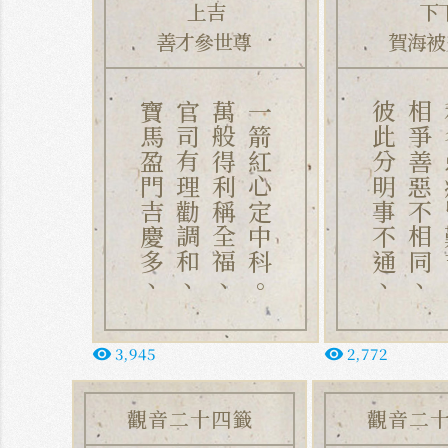
上吉
下
善才參世尊
賀海被
寶馬盈門吉慶多、
官司有理勸調和、
萬般得利稱全福、
一箭紅心定中科。
彼此分明事不通、
相爭善惡不相同、
利名
3,945
2,772
remove_red_eye
remove_red_eye
觀音二十四籤
觀音二