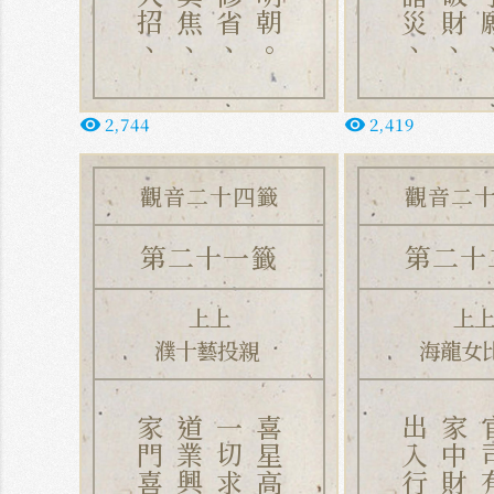
2,744
2,419
remove_red_eye
remove_red_eye
觀音二十四籤
觀音二
第二十一籤
第二十
上上
上
濮十藝投親
海龍女