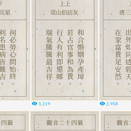
下
上上
災星
梁山伯訪友
唐三
患病皆難吉、
何必勞心問始終。
瑞氣騰騰最吉祥、
行人有利即還鄉、
若占官事和為貴、
和合婚姻孕產璋。
在家富貴足安然、
出外如同透
3,219
2,958
remove_red_eye
remove_red_eye
十四籤
觀音二十四籤
觀音