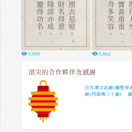
家門喜慶得功名、
道業興隆謀亦成、
一切求財名得意、
喜星高照吉星迎。
出入行舟多笑容、
家中財寶喜重重、
官司有理
3,090
3,862
remove_red_eye
remove_red_eye
頂尖的合作夥伴及感謝
日月潭文武廟(關聖帝
師(四面佛三十籤)