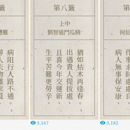
籤
第八籤
下
上中
遭難
劉智遠鬥瓜精
何
難求覓、
病阻行人路不通。
生平苦難更勞辛、
且喜今年交運新、
出遇貴人提拔處、
猶如枯木再逢春。
病人無事保安康、
作事求財
3,167
3,182
remove_red_eye
remove_red_eye