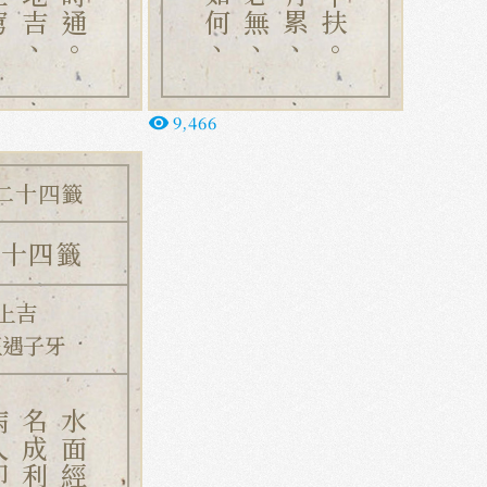
9,466
remove_red_eye
二十四籤
二十四籤
上吉
王遇子牙