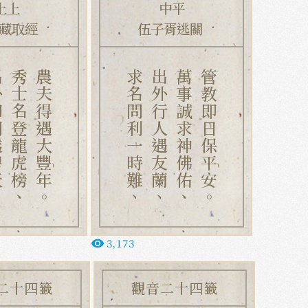
上上
中平
藏取經
伍子胥逃關
碧天、
秀士名登龍虎榜、
農夫得遇大豐年。
求名問利一時難、
出外行人遇友蘭、
萬事誠求神佛佑、
管教即日保平安。
3,173
remove_red_eye
二十四籤
觀音二十四籤