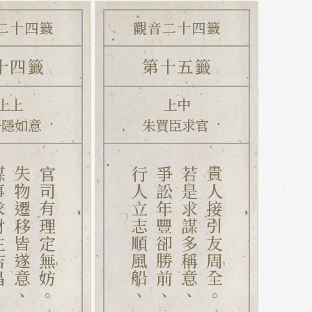
二十四籤
觀音二十四籤
十四籤
第十五籤
上上
上中
子隱如意
朱買臣求官
主吉昌、
失物遷移皆遂意、
官司有理定無妨。
行人立志順風船、
爭訟年豐卻勝前、
若是求謀多稱意、
貴人接引友周全。