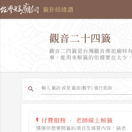
籤卦結緣讚
觀音二十四籤
觀音二四籤是台灣觀音佛祖廟特
事，能用來解籤的依據實在太少
search
付費服務 ‧ 老師線上解籤
flash_on
選擇你想要問籤的項目及填寫內容，請老