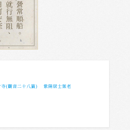
可安痊、
名成利就行無阻、
水面經營常順船。
寺(觀音二十八籤)
紫陽居士葉老