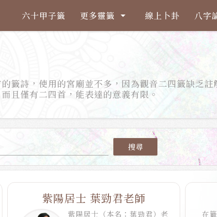
六十甲子籤
更多靈籤
線上卜卦
八字
arrow_drop_down
有的籤詩，使用的宮廟並不多，因為觀音二四籤缺乏註
，而且僅有二四首，能表達的意義有限。
搜尋
紫陽居士 葉勁君老師
紫陽居士（本名：葉勁君）老
在