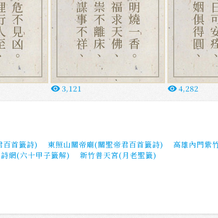
行人至、
病者雖危不見凶。
名利求謀事不祥、
病有鬼祟不離床、
全憑作福求天佛、
門內神明燒一香。
謀望婚姻俱得圓、
病人即日
3,121
4,282
remove_red_eye
remove_red_eye
君百首籤詩)
東照山關帝廟(關聖帝君百首籤詩)
高雄內門紫竹
籤詩網(六十甲子籤解)
新竹普天宮(月老聖籤)