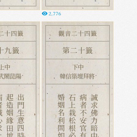
2,776
remove_red_eye
二十四籤
觀音二十四籤
十九籤
第二十籤
上中
下中
武鬧昆陽
韓信築壇拜將
求上穹、
起造姻緣田地吉、
出門生意四時通。
婚姻名利問如何、
石上栽松根必無、
病者不安官有累、
誠求佛力暗中扶。