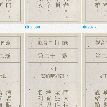
2,588
2,676
remove_red_eye
remove_red_eye
十四籤
觀音二十四籤
觀音
二籤
第二十三籤
第
上
下下
比武
蔡伯喈辭朝
文