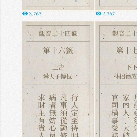
3,767
2,367
remove_red_eye
remove_red_eye
觀音二十四籤
觀音二
第十六籤
第十
上吉
下
舜天子傳位
林招德
求財主有貴人招、
病者無妨心莫焦、
凡事須從勤修省、
行人定至待明朝。
官司橫事受諸災、
家內人丁大破財、
凡病必須