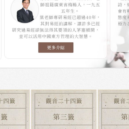
師祖籍廣東省梅縣人，一九五
詩，
五年生。
會有
葉老師專研易經已超過40年，
態度
其對易經的講解，讓許多已經
極力
研究過易經卻無法得其要領的人茅塞頓開，
並可以活用中國東方哲理的大智慧。
更多介紹
十四籤
觀音二十四籤
觀音
二籤
第三籤
第