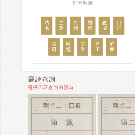
師來解籤
功名
生意
疾病
婚姻
感情
出行
官司
時運
求財
求子
解夢
籤詩查詢
選擇你要查詢的籤詩
觀音二十四籤
觀音二
第一籤
第