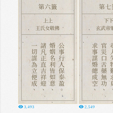
第六籤
第七
上上
下
王氏女敬佛
玄武帝
一切謀為立便成、
諸凡正直吉祥迎、
婚姻名利皆如意、
公事行人保泰盈。
求事謀婚總成空、
官災口舌藥無功、
尋人失物
3,493
2,549
remove_red_eye
remove_red_eye