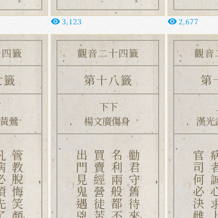
3,123
2,677
remove_red_eye
remove_red_eye
十四籤
觀音二十四籤
觀音
七籤
第十八籤
第
下
下下
放黃鶯
楊文廣傷身
漢光
先了願、
管教脫悔笑顏開。
出門見鬼遇兇人、
買賣經營徒苦辛、
名利兩般都不順、
勸君守舊待來春。
官司何必決雌雄、
病者誠心