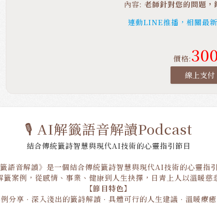
內容:
老師針對您的問題，
連動LINE推播，相關最
30
價格:
線上支付
🎙️ AI解籤語音解讀Podcast
結合傳統籤詩智慧與現代AI技術的心靈指引節目
解籤語音解讀》是一個結合傳統籤詩智慧與現代AI技術的心靈指
解籤案例，從感情、事業、健康到人生抉擇，日青上人以溫暖慈
【節目特色】
例分享 · 深入淺出的籤詩解讀 · 具體可行的人生建議 · 溫暖療