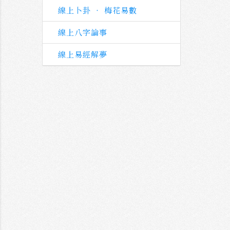
線上卜卦 ‧ 梅花易數
線上八字論事
線上易經解夢