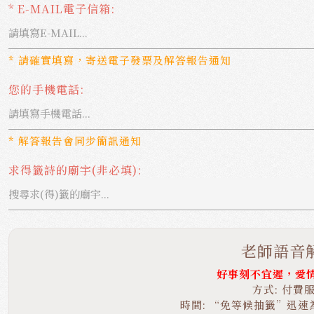
* E-MAIL電子信箱:
* 請確實填寫，寄送電子發票及解答報告通知
您的手機電話:
* 解答報告會同步簡訊通知
求得籤詩的廟宇(非必填):
老師語音
好事刻不宜遲，愛
方式: 付費
時間: “免等候抽籤”迅