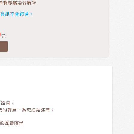
錄製專屬語音解答
新資訊不會錯過。
0
元
引節目。
悲的智慧，為您指點迷津。
癒的聲音陪伴