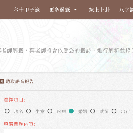
六十甲子籤
更多靈籤
線上卜卦
八字
arrow_drop_down
葉老師解籤，葉老師將會依照您的籤詩，進行解析並錄
。
聽取語音報告
ooks_4
選擇項目:
功名
生意
疾病
婚姻
感情
出行
填寫問題內容: