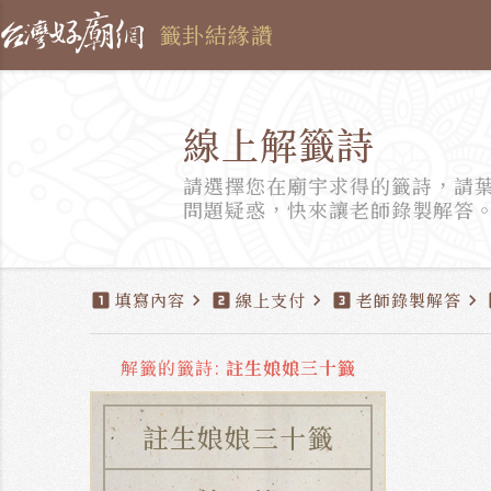
籤卦結緣讚
線上解籤詩
請選擇您在廟宇求得的籤詩，請
問題疑惑，快來讓老師錄製解答
填寫內容
線上支付
老師錄製解答
looks_one
chevron_right
looks_two
chevron_right
looks_3
chevron_right
l
解籤的籤詩:
註生娘娘三十籤
註生娘娘三十籤