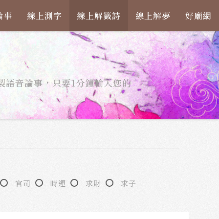
論事
線上測字
線上解籤詩
線上解夢
好廟網
製語音論事，只要1分鐘輸入您的
官司
時運
求財
求子