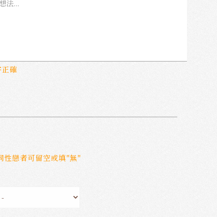
字正確
非同性戀者可留空或填"無"