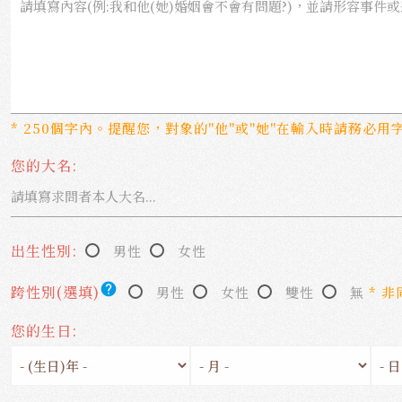
* 250個字內。提醒您，對象的"他"或"她"在輸入時請務必用
您的大名:
出生性別:
男性
女性
help
跨性別(選填)
男性
女性
雙性
無
* 
您的生日: