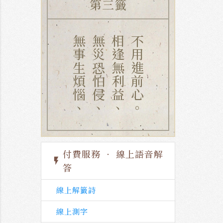
第三籤
無事生煩惱、
無災恐怕侵、
相逢無利益、
不用進前心。
付費服務 ‧ 線上語音解
flash_on
答
線上解籤詩
線上測字