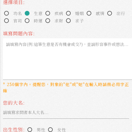
選擇項目:
功名
生意
疾病
婚姻
感情
出行
官司
時運
求財
求子
填寫問題內容:
* 250個字內。提醒您，對象的"他"或"她"在輸入時請務必用字正
確
您的大名:
出生性別:
男性
女性