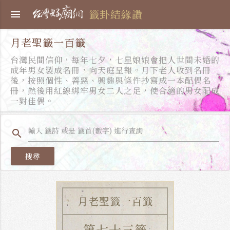
籤卦結緣讚
menu
月老聖籤一百籤
台灣民間信仰，每年七夕，七星娘娘會把人世間未婚的
成年男女製成名冊，向天庭呈報。月下老人收到名冊
後，按照個性、善惡、興趣與條件抄寫成一本配偶名
冊，然後用紅線綁牢男女二人之足，使合適的男女配成
一對佳偶。
search
搜尋
月老聖籤一百籤
第七十三籤