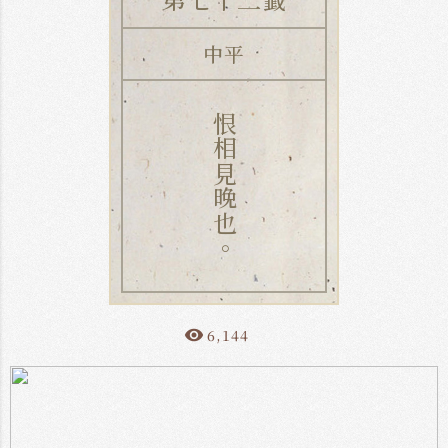
中平
恨相見晚也。
6,144
remove_red_eye