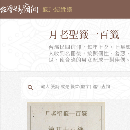
籤卦結緣讚
月老聖籤一百籤
台灣民間信仰，每年七夕，七星
人收到名冊後，按照個性、善惡
足，使合適的男女配成一對佳偶
search
月老聖籤一百籤
第四十八籤