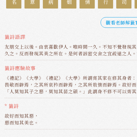
觀看老師解籤
籤詩語譯
友朋交上以後。由衷喜歡伊人。唯時間一久。不知不覺發現其
久之。反而發現其美之所在。是何者該密交舍之宜疏遠之人。
籤詩應驗故事
《禮記》《大學》《禮記》《大學》所謂齊其家在修其身者：
畏敬而辟焉，之其所哀矜而辟焉，之其所敖惰而辟焉。故好而
「人莫知其子之惡，莫知其苗之碩。」此謂身不修不可以齊其
* 籤詩
故好而知其惡，
惡而知其美也。