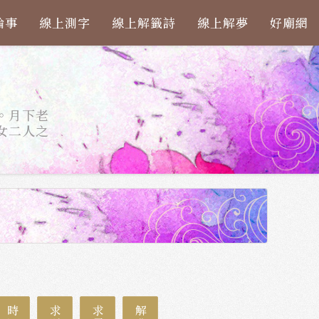
論事
線上測字
線上解籤詩
線上解夢
好廟網
。月下老
女二人之
時運
求財
求子
解夢