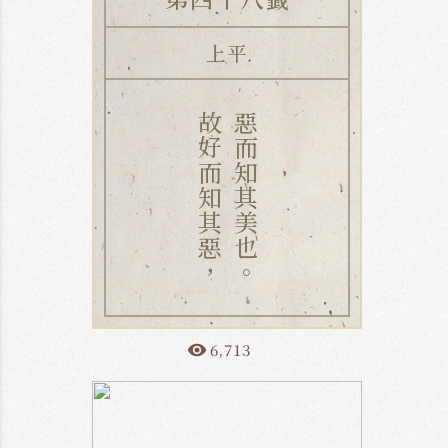
上平
故好而知其惡，
惡而知其美也。
6,713
remove_red_eye