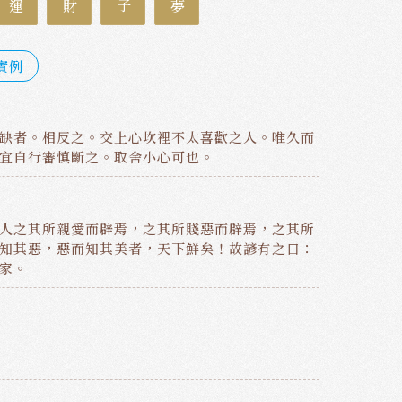
實例
缺者。相反之。交上心坎裡不太喜歡之人。唯久而
宜自行審慎斷之。取舍小心可也。
人之其所親愛而辟焉，之其所賤惡而辟焉，之其所
知其惡，惡而知其美者，天下鮮矣！故諺有之曰：
家。