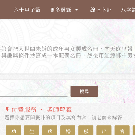
六十甲子籤
更多靈籤
線上卜卦
八字
arrow_drop_down
娘娘會把人世間未婚的成年男女製成名冊，向天庭呈報
、興趣與條件抄寫成一本配偶名冊，然後用紅線綁牢男
。
搜尋
付費服務 ‧ 老師解籤
flash_on
選擇你想要問籤卦的項目及填寫內容，請老師來解答
功名
生意
疾病
婚姻
感情
出行
官司