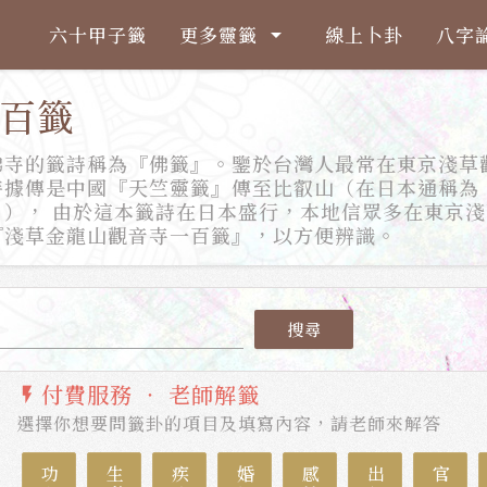
六十甲子籤
更多靈籤
線上卜卦
八字
arrow_drop_down
百籤
佛寺的籤詩稱為『佛籤』。鑒於台灣人最常在東京淺草
詩據傳是中國『天竺靈籤』傳至比叡山（在日本通稱為
）， 由於這本籤詩在日本盛行，本地信眾多在東京淺
『淺草金龍山觀音寺一百籤』，以方便辨識。
搜尋
付費服務 ‧ 老師解籤
flash_on
選擇你想要問籤卦的項目及填寫內容，請老師來解答
功名
生意
疾病
婚姻
感情
出行
官司