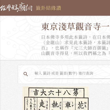
籤卦結緣讚
東京淺草觀音寺一
日本佛寺多用此本籤詩，在日本
（金龍山）求見此本籤詩，本籤
百』，也稱作『元三大師百御籤』
山觀音寺得見，所以我們稱之為
search