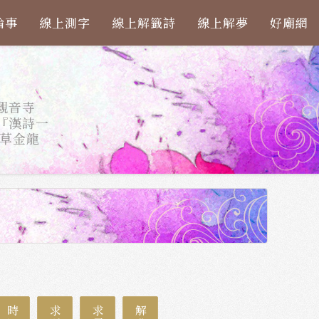
論事
線上測字
線上解籤詩
線上解夢
好廟網
觀音寺
『漢詩一
草金龍
時運
求財
求子
解夢