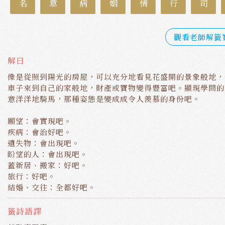
觀看老師解籤
解曰
像是從照到陽光的房屋，可以充分地看見花盛開的景象般地，
車子來到自己的家般地，財產或寶物變得豐富吧。顯現學問的
意洋洋地騎馬，那種姿態是變成成令人羨慕的身份吧。
願望：會實現吧。
疾病：會治好吧。
遺失物：會出現吧。
盼望的人：會出現吧。
蓋新居、搬家：好吧。
旅行：好吧。
結婚、交往：全都好吧。
籤詩語譯