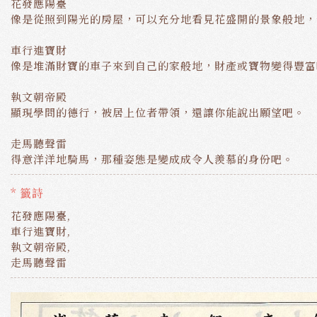
花發應陽臺
像是從照到陽光的房屋，可以充分地看見花盛開的景象般地，
車行進寶財
像是堆滿財寶的車子來到自己的家般地，財產或寶物變得豐富
執文朝帝殿
顯現學問的德行，被居上位者帶領，還讓你能說出願望吧。
走馬聽聲雷
得意洋洋地騎馬，那種姿態是變成成令人羨慕的身份吧。
* 籤詩
花發應陽臺,
車行進寶財,
執文朝帝殿,
走馬聽聲雷