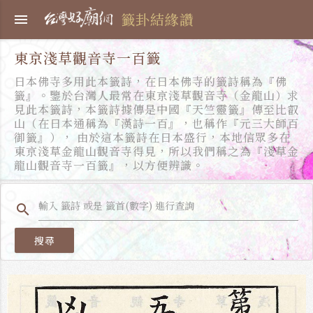
籤卦結緣讚
menu
東京淺草觀音寺一百籤
日本佛寺多用此本籤詩，在日本佛寺的籤詩稱為『佛
籤』。鑒於台灣人最常在東京淺草觀音寺（金龍山）求
見此本籤詩，本籤詩據傳是中國『天竺靈籤』傳至比叡
山（在日本通稱為『漢詩一百』，也稱作『元三大師百
御籤』）， 由於這本籤詩在日本盛行，本地信眾多在
東京淺草金龍山觀音寺得見，所以我們稱之為『淺草金
龍山觀音寺一百籤』，以方便辨識。
search
搜尋