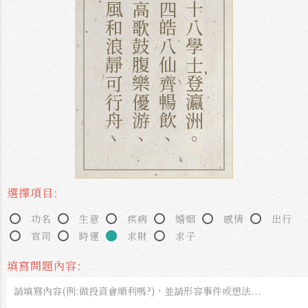
風和浪靜可行舟、
高歌鼓腹樂優游、
四皓八仙齊暢飲、
十八學士登瀛洲。
選擇項目:
功名
生意
疾病
婚姻
感情
出行
官司
時運
求財
求子
填寫問題內容: