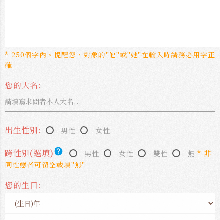
* 250個字內。提醒您，對象的"他"或"她"在輸入時請務必用字正
確
您的大名:
出生性別:
男性
女性
help
跨性別(選填)
男性
女性
雙性
無
* 非
同性戀者可留空或填"無"
您的生日: