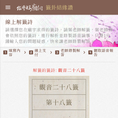
籤卦結緣讚
menu
線上解籤詩
請選擇您在廟宇求得的籤詩，請葉老師解籤，葉老師將
會依照您的籤詩，進行解析並錄製語音論事，只要1分
鐘輸入您的問題疑惑，快來讓老師錄製解答。
填寫內
線上支
老師錄製解
聽取語音報
looks_one
chevron_right
looks_two
chevron_right
looks_3
chevron_right
looks_4
容
付
答
告
解籤的籤詩:
觀音二十八籤
觀音二十八籤
第十八籤