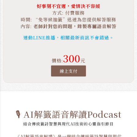
好事刻不宜遲，愛情決不容緩
方式: 付費服務
時間: “免等候抽籤”迅速為您提供解答服務
內容:
老師針對您的問題，錄製專屬語音解答
連動LINE推播，相關最新資訊不會錯過。
300
價格:
元
線上支付
🎙️ AI解籤語音解讀Podcast
結合傳統籤詩智慧與現代AI技術的心靈指引節目
《AI解籤語音解讀》是一個結合傳統籤詩智慧與現代