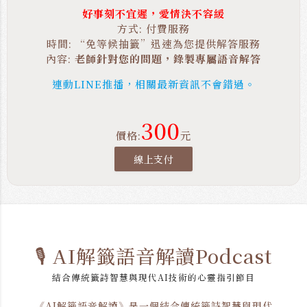
好事刻不宜遲，愛情決不容緩
方式: 付費服務
時間: “免等候抽籤”迅速為您提供解答服務
內容:
老師針對您的問題，錄製專屬語音解答
連動LINE推播，相關最新資訊不會錯過。
300
價格:
元
線上支付
🎙️ AI解籤語音解讀Podcast
結合傳統籤詩智慧與現代AI技術的心靈指引節目
《AI解籤語音解讀》是一個結合傳統籤詩智慧與現代