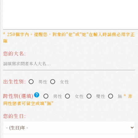
* 250個字內。提醒您，對象的"他"或"她"在輸入時請務必用字正
確
您的大名:
出生性別:
男性
女性
help
跨性別(選填)
男性
女性
雙性
無
* 非
同性戀者可留空或填"無"
您的生日: