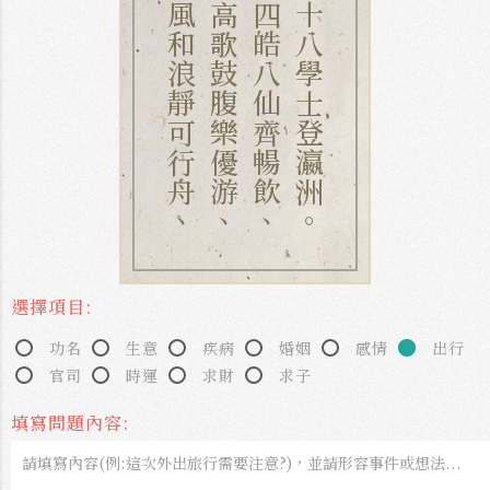
風和浪靜可行舟、
高歌鼓腹樂優游、
四皓八仙齊暢飲、
十八學士登瀛洲。
選擇項目:
功名
生意
疾病
婚姻
感情
出行
官司
時運
求財
求子
填寫問題內容: