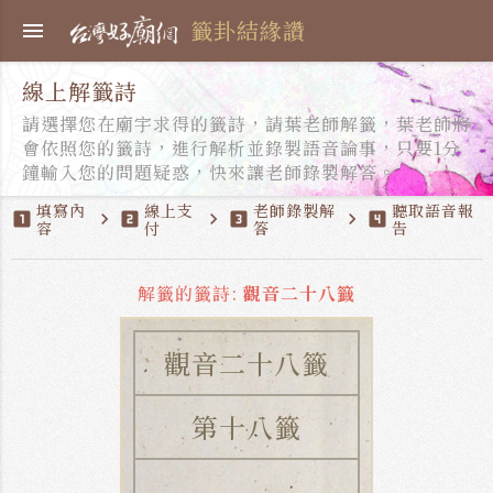
籤卦結緣讚
menu
線上解籤詩
請選擇您在廟宇求得的籤詩，請葉老師解籤，葉老師將
會依照您的籤詩，進行解析並錄製語音論事，只要1分
鐘輸入您的問題疑惑，快來讓老師錄製解答。
填寫內
線上支
老師錄製解
聽取語音報
looks_one
chevron_right
looks_two
chevron_right
looks_3
chevron_right
looks_4
容
付
答
告
解籤的籤詩:
觀音二十八籤
觀音二十八籤
第十八籤