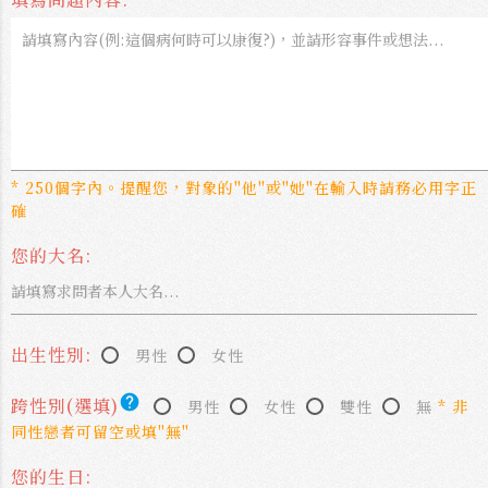
* 250個字內。提醒您，對象的"他"或"她"在輸入時請務必用字正
確
您的大名:
出生性別:
男性
女性
help
跨性別(選填)
男性
女性
雙性
無
* 非
同性戀者可留空或填"無"
您的生日: