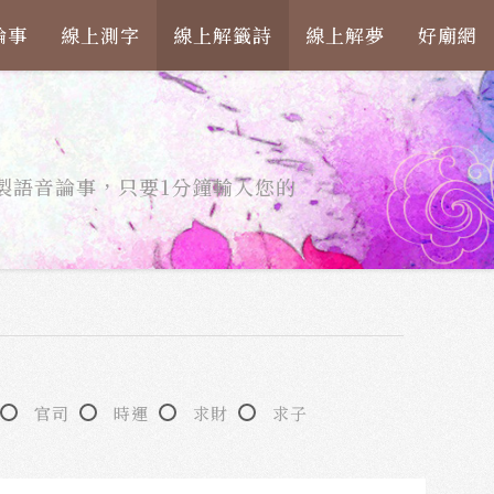
論事
線上測字
線上解籤詩
線上解夢
好廟網
製語音論事，只要1分鐘輸入您的
官司
時運
求財
求子