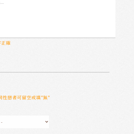
字正確
非同性戀者可留空或填"無"