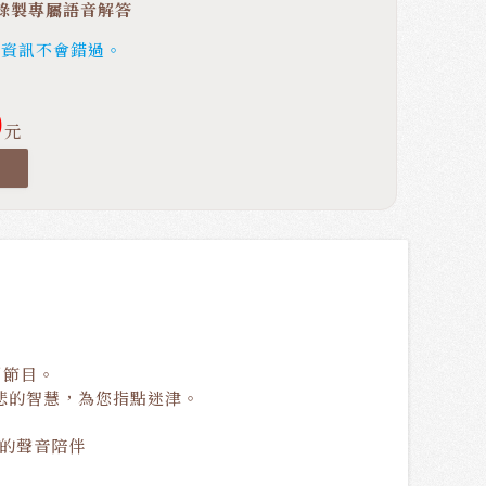
錄製專屬語音解答
新資訊不會錯過。
0
元
引節目。
悲的智慧，為您指點迷津。
癒的聲音陪伴