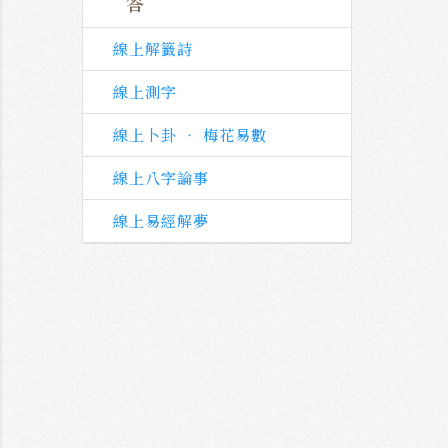
答
線上解籤詩
線上測字
線上卜卦 ‧ 梅花易數
線上八字論事
線上易經解夢