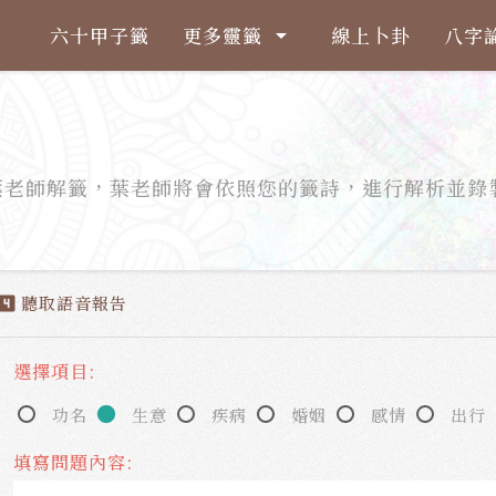
六十甲子籤
更多靈籤
線上卜卦
八字
arrow_drop_down
葉老師解籤，葉老師將會依照您的籤詩，進行解析並錄
。
聽取語音報告
ooks_4
選擇項目:
功名
生意
疾病
婚姻
感情
出行
填寫問題內容: