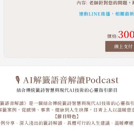
內容:
老師針對您的問題，
連動LINE推播，相關最
30
價格:
線上支付
🎙️ AI解籤語音解讀Podcast
結合傳統籤詩智慧與現代AI技術的心靈指引節目
解籤語音解讀》是一個結合傳統籤詩智慧與現代AI技術的心靈指
解籤案例，從感情、事業、健康到人生抉擇，日青上人以溫暖慈
【節目特色】
例分享 · 深入淺出的籤詩解讀 · 具體可行的人生建議 · 溫暖療