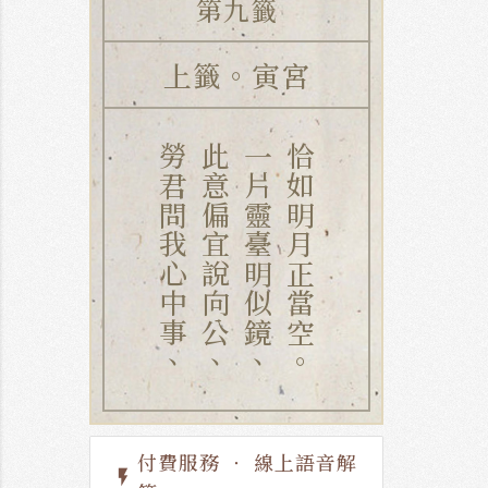
第九籤
上籤。寅宮
勞君問我心中事、
此意偏宜說向公、
一片靈臺明似鏡、
恰如明月正當空。
付費服務 ‧ 線上語音解
flash_on