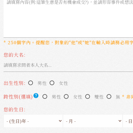
* 250個字內。提醒您，對象的"他"或"她"在輸入時請務必用
您的大名:
出生性別:
男性
女性
help
跨性別(選填)
男性
女性
雙性
無
* 
您的生日: