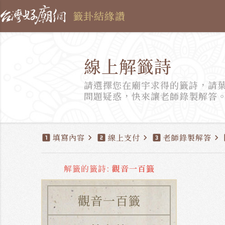
籤卦結緣讚
線上解籤詩
請選擇您在廟宇求得的籤詩，請
問題疑惑，快來讓老師錄製解答
填寫內容
線上支付
老師錄製解答
looks_one
chevron_right
looks_two
chevron_right
looks_3
chevron_right
l
解籤的籤詩:
觀音一百籤
觀音一百籤