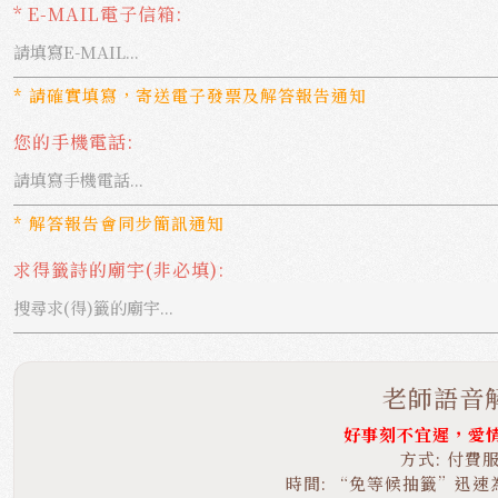
* E-MAIL電子信箱:
* 請確實填寫，寄送電子發票及解答報告通知
您的手機電話:
* 解答報告會同步簡訊通知
求得籤詩的廟宇(非必填):
老師語音
好事刻不宜遲，愛
方式: 付費
時間: “免等候抽籤”迅