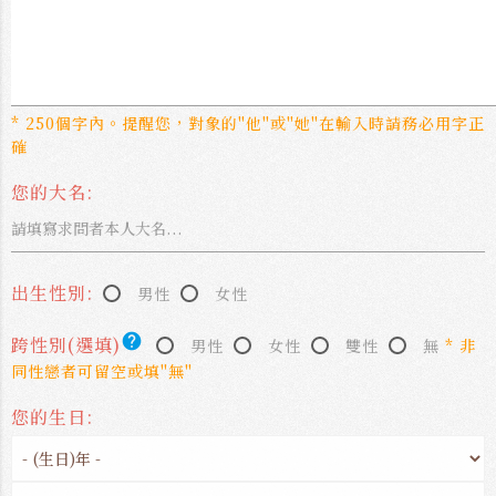
* 250個字內。提醒您，對象的"他"或"她"在輸入時請務必用字正
確
您的大名:
出生性別:
男性
女性
help
跨性別(選填)
男性
女性
雙性
無
* 非
同性戀者可留空或填"無"
您的生日: