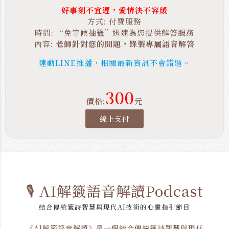
好事刻不宜遲，愛情決不容緩
方式: 付費服務
時間: “免等候抽籤”迅速為您提供解答服務
內容:
老師針對您的問題，錄製專屬語音解答
連動LINE推播，相關最新資訊不會錯過。
300
價格:
元
線上支付
🎙️ AI解籤語音解讀Podcast
結合傳統籤詩智慧與現代AI技術的心靈指引節目
《AI解籤語音解讀》是一個結合傳統籤詩智慧與現代