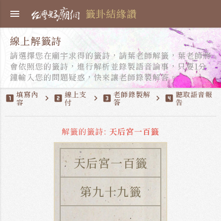
籤卦結緣讚
menu
線上解籤詩
請選擇您在廟宇求得的籤詩，請葉老師解籤，葉老師將
會依照您的籤詩，進行解析並錄製語音論事，只要1分
鐘輸入您的問題疑惑，快來讓老師錄製解答。
填寫內
線上支
老師錄製解
聽取語音報
looks_one
chevron_right
looks_two
chevron_right
looks_3
chevron_right
looks_4
容
付
答
告
解籤的籤詩:
天后宮一百籤
天后宮一百籤
第九十九籤