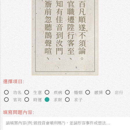
簷前忽聽鵲聲喧、
知有佳音到汝門、
官職遷陞行客至、
百凡順遂不須論。
選擇項目:
功名
生意
疾病
婚姻
感情
出行
官司
時運
求財
求子
填寫問題內容: