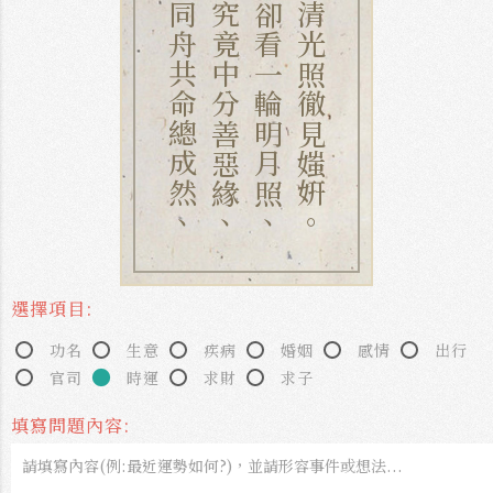
同舟共命總成然、
究竟中分善惡緣、
卻看一輪明月照、
清光照徹見媸姸。
選擇項目:
功名
生意
疾病
婚姻
感情
出行
官司
時運
求財
求子
填寫問題內容: