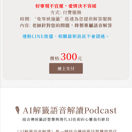
好事刻不宜遲，愛情決不容緩
方式: 付費服務
時間: “免等候抽籤”迅速為您提供解答服務
內容:
老師針對您的問題，錄製專屬語音解答
連動LINE推播，相關最新資訊不會錯過。
300
價格:
元
線上支付
🎙️ AI解籤語音解讀Podcast
結合傳統籤詩智慧與現代AI技術的心靈指引節目
《AI解籤語音解讀》是一個結合傳統籤詩智慧與現代