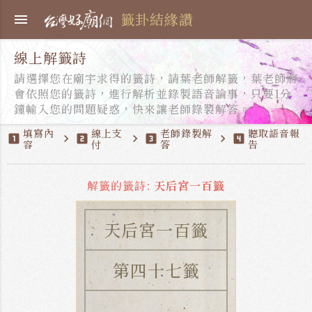
籤卦結緣讚
menu
線上解籤詩
請選擇您在廟宇求得的籤詩，請葉老師解籤，葉老師將
會依照您的籤詩，進行解析並錄製語音論事，只要1分
鐘輸入您的問題疑惑，快來讓老師錄製解答。
填寫內
線上支
老師錄製解
聽取語音報
looks_one
chevron_right
looks_two
chevron_right
looks_3
chevron_right
looks_4
容
付
答
告
解籤的籤詩:
天后宮一百籤
天后宮一百籤
第四十七籤