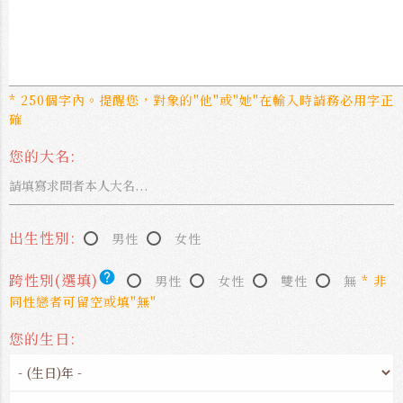
* 250個字內。提醒您，對象的"他"或"她"在輸入時請務必用字正
確
您的大名:
出生性別:
男性
女性
help
跨性別(選填)
男性
女性
雙性
無
* 非
同性戀者可留空或填"無"
您的生日: