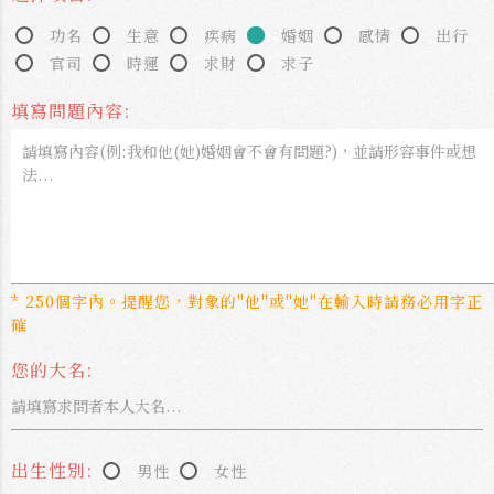
功名
生意
疾病
婚姻
感情
出行
官司
時運
求財
求子
填寫問題內容:
* 250個字內。提醒您，對象的"他"或"她"在輸入時請務必用字正
確
您的大名:
出生性別:
男性
女性