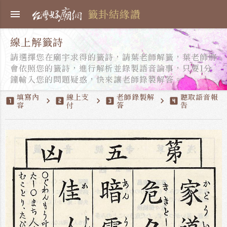
籤卦結緣讚
menu
線上解籤詩
請選擇您在廟宇求得的籤詩，請葉老師解籤，葉老師將
會依照您的籤詩，進行解析並錄製語音論事，只要1分
鐘輸入您的問題疑惑，快來讓老師錄製解答。
填寫內
線上支
老師錄製解
聽取語音報
looks_one
chevron_right
looks_two
chevron_right
looks_3
chevron_right
looks_4
容
付
答
告