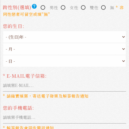
help
跨性別(選填)
男性
女性
雙性
無
* 非
同性戀者可留空或填"無"
您的生日:
* E-MAIL電子信箱:
* 請確實填寫，寄送電子發票及解答報告通知
您的手機電話:
* 解答報告會同步簡訊通知