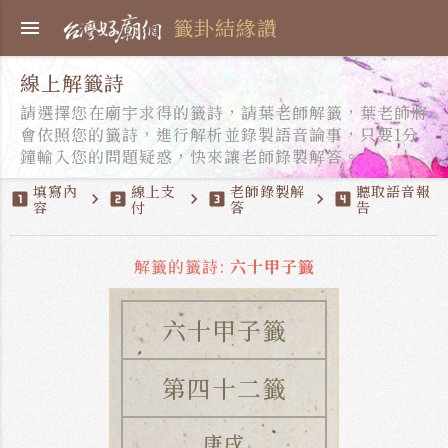
籤卦結緣讚
menu
線上解籤詩
請選擇您在廟宇求得的籤詩，請葉老師解籤，葉老師將
會依照您的籤詩，進行解析並錄製語音論事，只要1分
鐘輸入您的問題疑惑，快來讓老師錄製解答。
填寫內
線上支
老師錄製解
聽取語音報
looks_one
chevron_right
looks_two
chevron_right
looks_3
chevron_right
looks_4
容
付
答
告
解籤的籤詩:
六十甲子籤
六十甲子籤
第四十二籤
庚戌