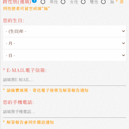
help
跨性別(選填)
男性
女性
雙性
無
* 非
同性戀者可留空或填"無"
您的生日:
* E-MAIL電子信箱:
* 請確實填寫，寄送電子發票及解答報告通知
您的手機電話:
* 解答報告會同步簡訊通知