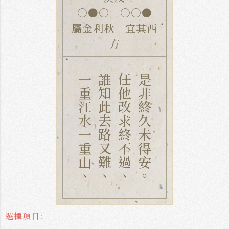
○●○ ○○●
屬金利秋 宜其西
方
一重江水一重山、
誰知此去路又難、
任他改求終不過、
是非終久未得安。
選擇項目: