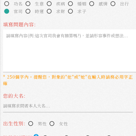
功名
生意
疾病
婚姻
感情
出行
官司
時運
求財
求子
填寫問題內容:
* 250個字內。提醒您，對象的"他"或"她"在輸入時請務必用字正
確
您的大名:
出生性別:
男性
女性