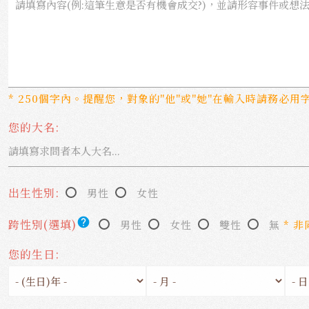
* 250個字內。提醒您，對象的"他"或"她"在輸入時請務必用
您的大名:
出生性別:
男性
女性
help
跨性別(選填)
男性
女性
雙性
無
* 
您的生日: