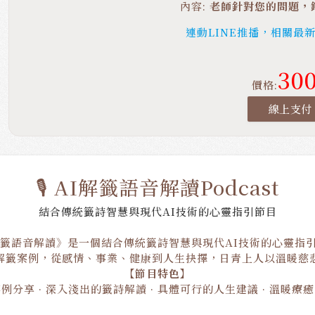
內容:
老師針對您的問題，
連動LINE推播，相關最
30
價格:
線上支付
🎙️ AI解籤語音解讀Podcast
結合傳統籤詩智慧與現代AI技術的心靈指引節目
解籤語音解讀》是一個結合傳統籤詩智慧與現代AI技術的心靈指
解籤案例，從感情、事業、健康到人生抉擇，日青上人以溫暖慈
【節目特色】
例分享 · 深入淺出的籤詩解讀 · 具體可行的人生建議 · 溫暖療