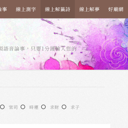
論事
線上測字
線上解籤詩
線上解夢
好廟網
製語音論事，只要1分鐘輸入您的
官司
時運
求財
求子