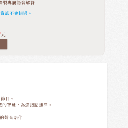
錄製專屬語音解答
新資訊不會錯過。
0
元
引節目。
悲的智慧，為您指點迷津。
癒的聲音陪伴