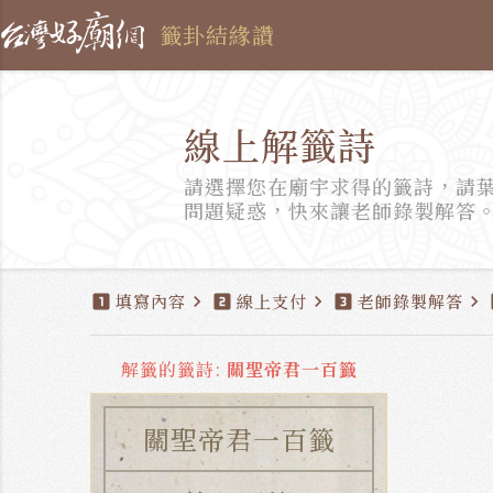
籤卦結緣讚
線上解籤詩
請選擇您在廟宇求得的籤詩，請
問題疑惑，快來讓老師錄製解答
填寫內容
線上支付
老師錄製解答
looks_one
chevron_right
looks_two
chevron_right
looks_3
chevron_right
l
解籤的籤詩:
關聖帝君一百籤
關聖帝君一百籤