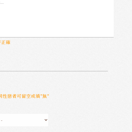
字正確
非同性戀者可留空或填"無"