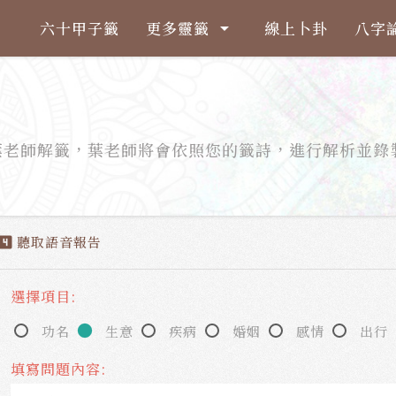
六十甲子籤
更多靈籤
線上卜卦
八字
arrow_drop_down
葉老師解籤，葉老師將會依照您的籤詩，進行解析並錄
。
聽取語音報告
ooks_4
選擇項目:
功名
生意
疾病
婚姻
感情
出行
填寫問題內容: