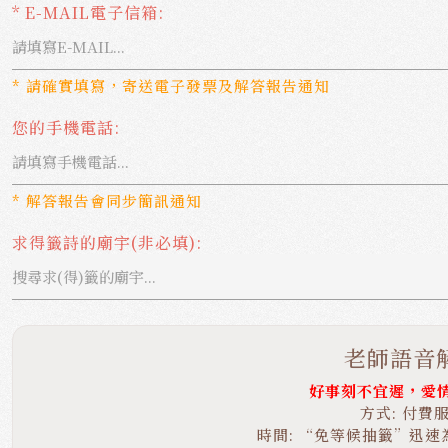
* E-MAIL電子信箱:
* 請確實填寫，寄送電子發票及解答報告通知
您的手機電話:
* 解答報告會同步簡訊通知
求得籤詩的廟宇(非必填):
老師語音
好事刻不宜遲，愛
方式: 付費
時間: “免等候抽籤”迅