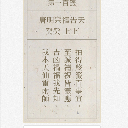
第一百籤
唐明宗禱告天
癸癸 上上
我本天仙雷雨師、
吉凶禍福我先知、
至誠禱祝皆靈應、
抽得終籤百事宜。