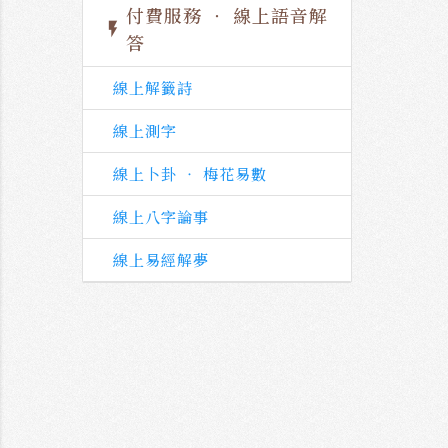
付費服務 ‧ 線上語音解
flash_on
答
線上解籤詩
線上測字
線上卜卦 ‧ 梅花易數
線上八字論事
線上易經解夢