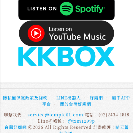
隱私權保護政策及條款
‧
LINE機器人
‧
好廟網
‧
廟宇APP
平台
‧
關於台灣好廟網
聯繫我們：
service@temple01.com
電話：(02)2434-1818
Line@帳號：
@txm1299p
台灣好廟網
Ⓒ2026 All Rights Reserved 計畫維護：
晴天蕃