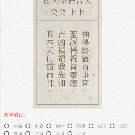
癸癸 上上
我本天仙雷雨師、
吉凶禍福我先知、
至誠禱祝皆靈應、
抽得終籤百事宜。
選擇項目:
功名
生意
疾病
婚姻
感情
出行
官司
時運
求財
求子