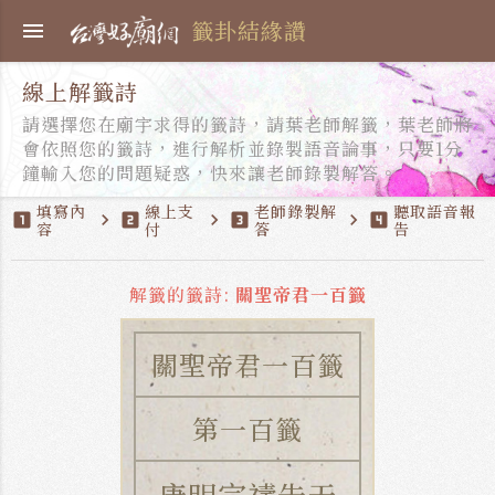
籤卦結緣讚
menu
線上解籤詩
請選擇您在廟宇求得的籤詩，請葉老師解籤，葉老師將
會依照您的籤詩，進行解析並錄製語音論事，只要1分
鐘輸入您的問題疑惑，快來讓老師錄製解答。
填寫內
線上支
老師錄製解
聽取語音報
looks_one
chevron_right
looks_two
chevron_right
looks_3
chevron_right
looks_4
容
付
答
告
解籤的籤詩:
關聖帝君一百籤
關聖帝君一百籤
第一百籤
唐明宗禱告天