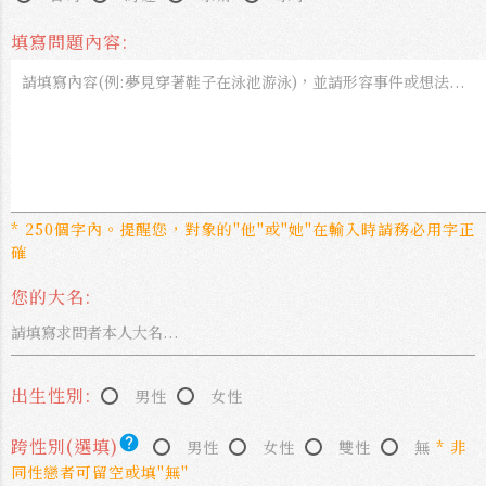
填寫問題內容:
* 250個字內。提醒您，對象的"他"或"她"在輸入時請務必用字正
確
您的大名:
出生性別:
男性
女性
help
跨性別(選填)
男性
女性
雙性
無
* 非
同性戀者可留空或填"無"